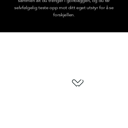
sammen alt du trenger i golfbaggen, og du får
selvfølgelig teste opp mot ditt eget utstyr for å se
forskjellen.